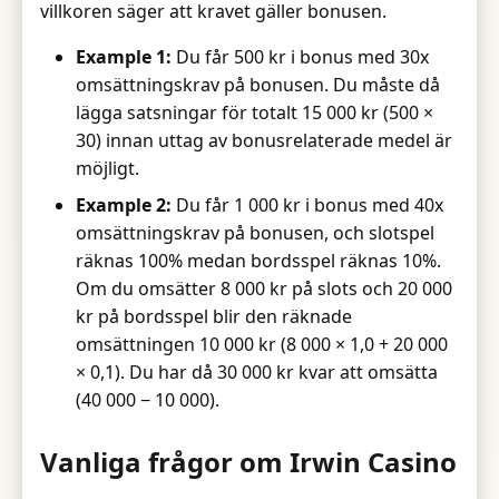
villkoren säger att kravet gäller bonusen.
Example 1:
Du får 500 kr i bonus med 30x
omsättningskrav på bonusen. Du måste då
lägga satsningar för totalt 15 000 kr (500 ×
30) innan uttag av bonusrelaterade medel är
möjligt.
Example 2:
Du får 1 000 kr i bonus med 40x
omsättningskrav på bonusen, och slotspel
räknas 100% medan bordsspel räknas 10%.
Om du omsätter 8 000 kr på slots och 20 000
kr på bordsspel blir den räknade
omsättningen 10 000 kr (8 000 × 1,0 + 20 000
× 0,1). Du har då 30 000 kr kvar att omsätta
(40 000 − 10 000).
Vanliga frågor om Irwin Casino