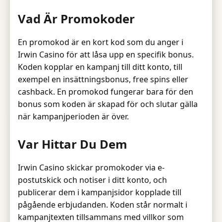
Vad Är Promokoder
En promokod är en kort kod som du anger i
Irwin Casino för att låsa upp en specifik bonus.
Koden kopplar en kampanj till ditt konto, till
exempel en insättningsbonus, free spins eller
cashback. En promokod fungerar bara för den
bonus som koden är skapad för och slutar gälla
när kampanjperioden är över.
Var Hittar Du Dem
Irwin Casino skickar promokoder via e-
postutskick och notiser i ditt konto, och
publicerar dem i kampanjsidor kopplade till
pågående erbjudanden. Koden står normalt i
kampanjtexten tillsammans med villkor som