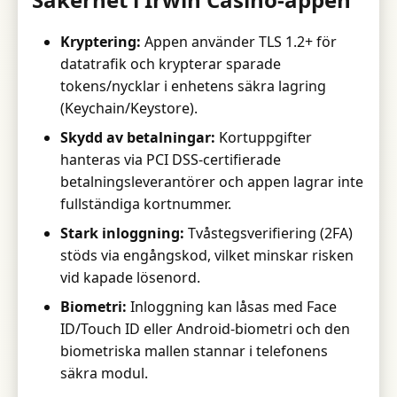
Kryptering:
Appen använder TLS 1.2+ för
datatrafik och krypterar sparade
tokens/nycklar i enhetens säkra lagring
(Keychain/Keystore).
Skydd av betalningar:
Kortuppgifter
hanteras via PCI DSS-certifierade
betalningsleverantörer och appen lagrar inte
fullständiga kortnummer.
Stark inloggning:
Tvåstegsverifiering (2FA)
stöds via engångskod, vilket minskar risken
vid kapade lösenord.
Biometri:
Inloggning kan låsas med Face
ID/Touch ID eller Android-biometri och den
biometriska mallen stannar i telefonens
säkra modul.