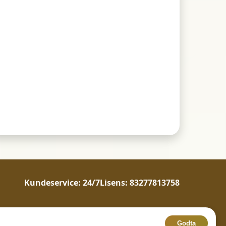
Kundeservice: 24/7
Lisens: 83277813758
Godta