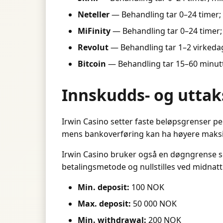
Neteller
— Behandling tar 0–24 timer
MiFinity
— Behandling tar 0–24 time
Revolut
— Behandling tar 1–2 virked
Bitcoin
— Behandling tar 15–60 minutt
Innskudds- og uttak
Irwin Casino setter faste beløpsgrenser p
mens bankoverføring kan ha høyere maks
Irwin Casino bruker også en døgngrense so
betalingsmetode og nullstilles ved midnatt
Min. deposit:
100 NOK
Max. deposit:
50 000 NOK
Min. withdrawal:
200 NOK