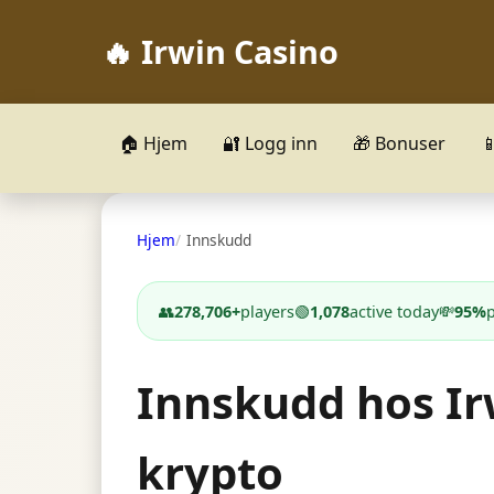
🔥 Irwin Casino
🏠 Hjem
🔐 Logg inn
🎁 Bonuser

Hjem
Innskudd
👥
278,706+
players
🟢
1,078
active today
💸
95%
Innskudd hos Ir
krypto