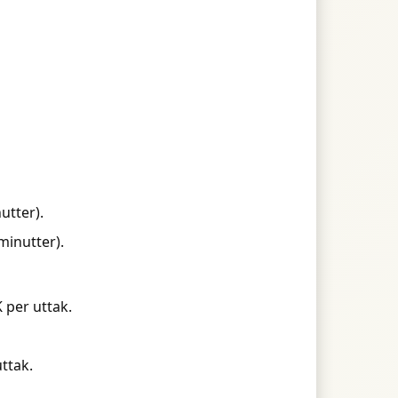
utter).
minutter).
per uttak.
ttak.