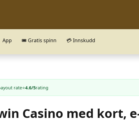
 App
🎟️ Gratis spinn
💳 Innskudd
payout rate
⭐
4.6/5
rating
win Casino med kort,