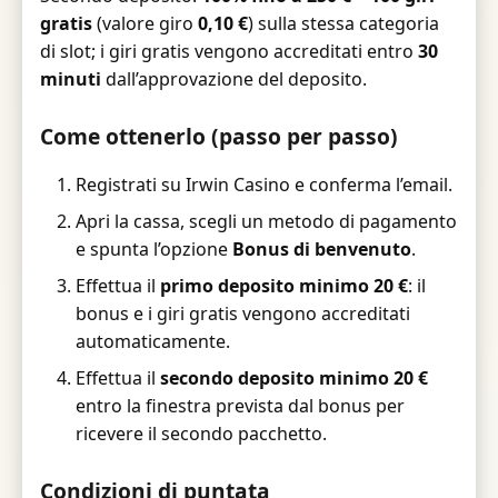
gratis
(valore giro
0,10 €
) sulla stessa categoria
di slot; i giri gratis vengono accreditati entro
30
minuti
dall’approvazione del deposito.
Come ottenerlo (passo per passo)
Registrati su Irwin Casino e conferma l’email.
Apri la cassa, scegli un metodo di pagamento
e spunta l’opzione
Bonus di benvenuto
.
Effettua il
primo deposito minimo 20 €
: il
bonus e i giri gratis vengono accreditati
automaticamente.
Effettua il
secondo deposito minimo 20 €
entro la finestra prevista dal bonus per
ricevere il secondo pacchetto.
Condizioni di puntata