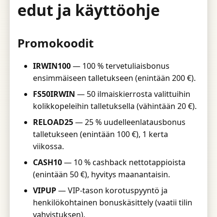
edut ja käyttöohje
Promokoodit
IRWIN100
— 100 % tervetuliaisbonus
ensimmäiseen talletukseen (enintään 200 €).
FS50IRWIN
— 50 ilmaiskierrosta valittuihin
kolikkopeleihin talletuksella (vähintään 20 €).
RELOAD25
— 25 % uudelleenlatausbonus
talletukseen (enintään 100 €), 1 kerta
viikossa.
CASH10
— 10 % cashback nettotappioista
(enintään 50 €), hyvitys maanantaisin.
VIPUP
— VIP-tason korotuspyyntö ja
henkilökohtainen bonuskäsittely (vaatii tilin
vahvistuksen).