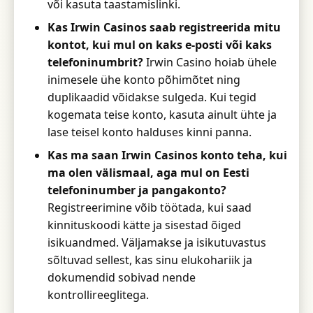
või kasuta taastamislinki.
Kas Irwin Casinos saab registreerida mitu
kontot, kui mul on kaks e-posti või kaks
telefoninumbrit?
Irwin Casino hoiab ühele
inimesele ühe konto põhimõtet ning
duplikaadid võidakse sulgeda. Kui tegid
kogemata teise konto, kasuta ainult ühte ja
lase teisel konto halduses kinni panna.
Kas ma saan Irwin Casinos konto teha, kui
ma olen välismaal, aga mul on Eesti
telefoninumber ja pangakonto?
Registreerimine võib töötada, kui saad
kinnituskoodi kätte ja sisestad õiged
isikuandmed. Väljamakse ja isikutuvastus
sõltuvad sellest, kas sinu elukohariik ja
dokumendid sobivad nende
kontrollireeglitega.