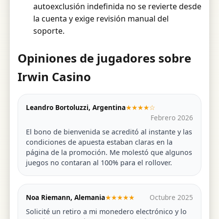
autoexclusión indefinida no se revierte desde
la cuenta y exige revisión manual del
soporte.
Opiniones de jugadores sobre
Irwin Casino
Leandro Bortoluzzi, Argentina
★★★★☆
Febrero 2026
El bono de bienvenida se acreditó al instante y las
condiciones de apuesta estaban claras en la
página de la promoción. Me molestó que algunos
juegos no contaran al 100% para el rollover.
Noa Riemann, Alemania
★★★★★
Octubre 2025
Solicité un retiro a mi monedero electrónico y lo