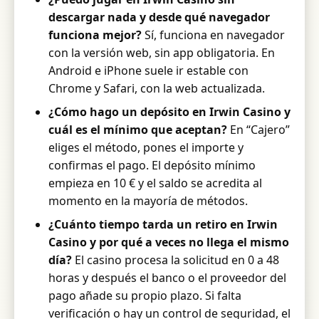
descargar nada y desde qué navegador
funciona mejor?
Sí, funciona en navegador
con la versión web, sin app obligatoria. En
Android e iPhone suele ir estable con
Chrome y Safari, con la web actualizada.
¿Cómo hago un depósito en Irwin Casino y
cuál es el mínimo que aceptan?
En “Cajero”
eliges el método, pones el importe y
confirmas el pago. El depósito mínimo
empieza en 10 € y el saldo se acredita al
momento en la mayoría de métodos.
¿Cuánto tiempo tarda un retiro en Irwin
Casino y por qué a veces no llega el mismo
día?
El casino procesa la solicitud en 0 a 48
horas y después el banco o el proveedor del
pago añade su propio plazo. Si falta
verificación o hay un control de seguridad, el