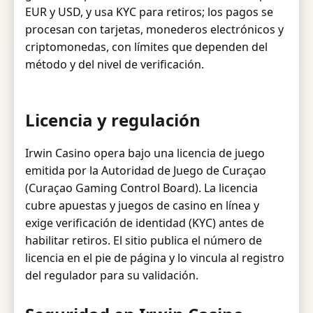
EUR y USD, y usa KYC para retiros; los pagos se
procesan con tarjetas, monederos electrónicos y
criptomonedas, con límites que dependen del
método y del nivel de verificación.
Licencia y regulación
Irwin Casino opera bajo una licencia de juego
emitida por la Autoridad de Juego de Curaçao
(Curaçao Gaming Control Board). La licencia
cubre apuestas y juegos de casino en línea y
exige verificación de identidad (KYC) antes de
habilitar retiros. El sitio publica el número de
licencia en el pie de página y lo vincula al registro
del regulador para su validación.