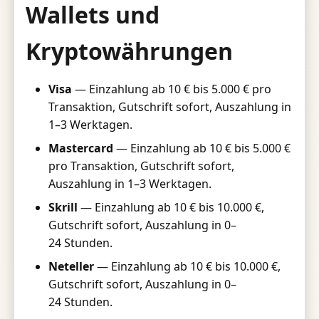
Wallets und
Kryptowährungen
Visa
— Einzahlung ab 10 € bis 5.000 € pro
Transaktion, Gutschrift sofort, Auszahlung in
1–3 Werktagen.
Mastercard
— Einzahlung ab 10 € bis 5.000 €
pro Transaktion, Gutschrift sofort,
Auszahlung in 1–3 Werktagen.
Skrill
— Einzahlung ab 10 € bis 10.000 €,
Gutschrift sofort, Auszahlung in 0–
24 Stunden.
Neteller
— Einzahlung ab 10 € bis 10.000 €,
Gutschrift sofort, Auszahlung in 0–
24 Stunden.