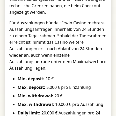
technische Grenzen haben, die beim Checkout
angezeigt werden.
Für Auszahlungen bündelt Irwin Casino mehrere
Auszahlungsanfragen innerhalb von 24 Stunden
zu einem Tagesrahmen. Sobald der Tagesrahmen
erreicht ist, nimmt das Casino weitere
Auszahlungen erst nach Ablauf von 24 Stunden
wieder an, auch wenn einzelne
Auszahlungsbeträge unter dem Maximalwert pro
Auszahlung liegen.
Min. deposit:
10 €
Max. deposit:
5.000 € pro Einzahlung
Min. withdrawal:
20 €
Max. withdrawal:
10.000 € pro Auszahlung
Daily limit:
20.000 € Auszahlungen pro 24